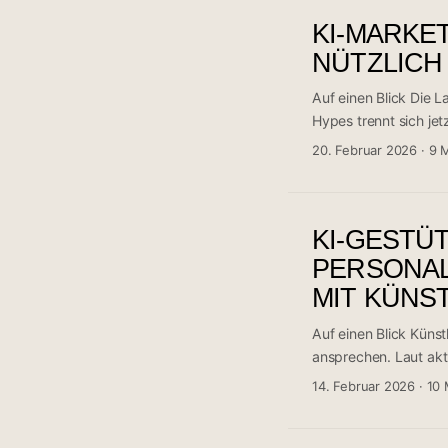
Kräfte: ChatGPT, Cla
KI-MARKET
Schwerpunkt, zusamm
diese Tools noch nich
NÜTZLICH
Auf einen Blick Die 
Hypes trennt sich jet
entpuppen sich ander
20. Februar 2026
·
9 
Digital Marketing Sub
einen messbaren ROI b
Preisschild. ...
KI-GESTÜ
PERSONAL
MIT KÜNS
Auf einen Blick Künst
ansprechen. Laut ak
Mail um bis zu 67% s
14. Februar 2026
·
10 
Erkenntnis aus 5 ana
verhaltensbasierte S