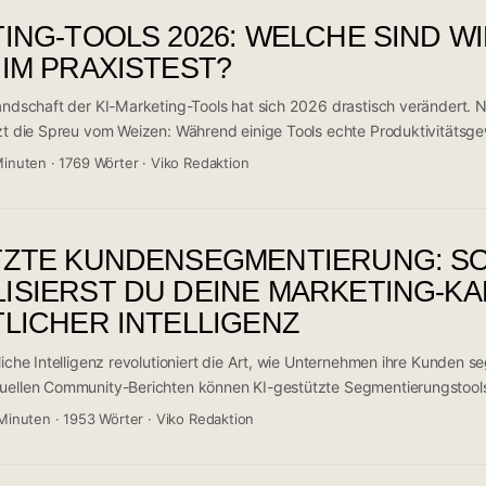
ude, Gemini, Perplexity, SEMrush und Google Analytics 4 – jede mit e
ING-TOOLS 2026: WELCHE SIND W
en aber ein Ökosystem, das die gesamte Marketing-Wertschöpfungs
t strategisch einsetzt, riskiert, den Anschluss an den Wettbewerb zu ver
 IM PRAXISTEST?
Landschaft der KI-Marketing-Tools hat sich 2026 drastisch verändert.
zt die Spreu vom Weizen: Während einige Tools echte Produktivitätsgew
e als überteuerte Spielereien. Eine aktuelle Reddit-Diskussion mit 31
Minuten
·
1769 Wörter
·
Viko Redaktion
reddit zeigt, dass Marketer zunehmend kritisch hinterfragen, welche K
ringen. Die Community ist sich einig: Nicht jedes Tool mit “AI” im Nam
TZTE KUNDENSEGMENTIERUNG: S
ISIERST DU DEINE MARKETING-K
TLICHER INTELLIGENZ
liche Intelligenz revolutioniert die Art, wie Unternehmen ihre Kunden 
tuellen Community-Berichten können KI-gestützte Segmentierungstool
teigern, während sie gleichzeitig die Abmelderate um 40% senken. Die
Minuten
·
1953 Wörter
·
Viko Redaktion
lysierten Quellen: Es geht nicht mehr um demografische Merkmale, so
egmentierung, die vorhersagt, was Kunden als Nächstes tun werden. 