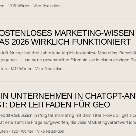
tzer noch auf organische Ergebnisse klicken. Eine Reddit-Diskussion i
ten
·
1315 Wörter
·
Viko Redaktion
und 18 Upvotes zeigt: Die Community ist gespalten zwischen Panik, 
nden Gegenstrategien. Wer jetzt die richtigen Weichen stellt, kann von
ieren statt nur zu leiden. Die entscheidende Frage lautet nicht mehr „Wi
KOSTENLOSES MARKETING-WISSEN
de ich zur Quelle, die KI-Systeme zitieren?" ...
AS 2026 WIRKLICH FUNKTIONIERT
Reddit-Nutzer hat drei Jahre lang täglich kostenlose Marketing-Ratsch
gegeben — und seine gesammelten Erkenntnisse in einem einzigen Post
mmentaren in der Community diskutiert wird. Im Zentrum stehen KI-ge
uten
·
1411 Wörter
·
Viko Redaktion
pCut, MagicHour und SeoForGPT als neue Grundlage jeder modernen 
ft: Wer 2026 noch ohne KI-Werkzeuge arbeitet, verliert messbar Bod
tig warnt der Erfahrungsbericht davor, KI als Allheilmittel zu betracht
EIN UNTERNEHMEN IN CHATGPT-
ermögen bleiben unersetzlich. ...
T: DER LEITFADEN FÜR GEO
Reddit-Diskussion in r/digital_marketing mit dem Titel „How do I get 
hat eine zentrale Frage aufgeworfen, die viele Marketingverantwortlic
Google reicht nicht mehr — wer in den Antworten von KI-Assistenten 
uten
·
1251 Wörter
·
Viko Redaktion