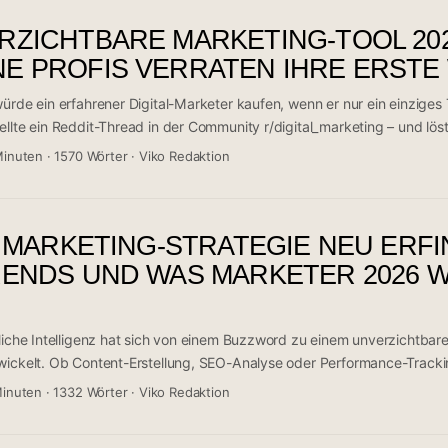
 Sheets) bilden das Rückgrat fast jeden Stacks – die teuren Spezialto
RZICHTBARE MARKETING-TOOL 202
hatGPT und Claude sind 2026 keine Spielerei mehr, sondern fester Bes
eugkastens. ...
E PROFIS VERRATEN IHRE ERSTE
ürde ein erfahrener Digital-Marketer kaufen, wenn er nur ein einziges
llte ein Reddit-Thread in der Community r/digital_marketing – und löst
aus. Das Ergebnis ist ernüchternd und aufschlussreich zugleich: Es gi
Minuten
·
1570 Wörter
·
Viko Redaktion
ngt stark vom Einsatzgebiet ab – SEO, Content, Paid Advertising oder
aus den 14 meistgenannten Tools klare Muster und Präferenzen erken
s betreibt, schwört auf Ahrefs. Wer auf KI setzt, tendiert zu ChatGPT 
E MARKETING-STRATEGIE NEU ERFI
et, baut auf die kostenlose Google-Infrastruktur. Dieser Artikel fasst
 welches Tool zu welchem Profil passt. ...
RENDS UND WAS MARKETER 2026 
tliche Intelligenz hat sich von einem Buzzword zu einem unverzichtba
wickelt. Ob Content-Erstellung, SEO-Analyse oder Performance-Trackin
d, wie Marketingteams arbeiten, Entscheidungen treffen und mit Zie
Minuten
·
1332 Wörter
·
Viko Redaktion
aktuelle Diskussion in der Reddit-Community r/digital_marketing zeigt
debattiert wird. Gleichzeitig etablieren sich sechs zentrale Plattforme