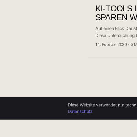
Experten jedoch vor 
KI-TOOLS
Segmente führen zu 
SPAREN W
Auf einen Blick Der 
Diese Untersuchung b
Einsatz künstlicher I
14. Februar 2026
·
5 M
Während viele Anbiete
Preis durch messbare
Abteilungen stehen 
Mail-Marketing und P
Entlastung – von der
datengestützten Kam
Diese Website verwendet nur techni
Datenschutz