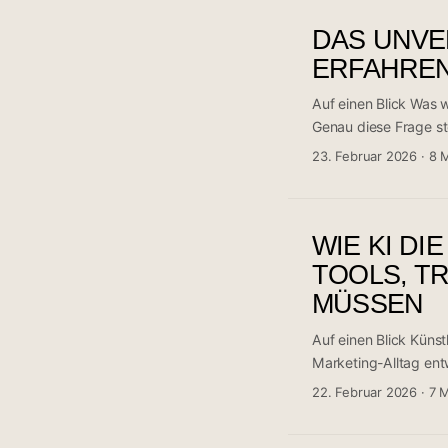
Looker Studio, Google
DAS UNVE
KI-Assistenten wie C
professionellen Werkz
ERFAHREN
Auf einen Blick Was w
Genau diese Frage ste
über 30 Kommentaren 
23. Februar 2026
·
8 
Antwort. Die Wahl hä
Dennoch lassen sich 
Kern seines Geschäft
WIE KI DI
datengetrieben arbeit
Community sagt – und
TOOLS, T
MÜSSEN
Auf einen Blick Küns
Marketing-Alltag ent
verändern grundlegen
22. Februar 2026
·
7 
kommunizieren. Eine 
der Branche intensiv 