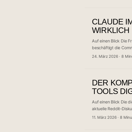
oder Perplexity aufta
Mechanismen untersch
Antworten entsteht ni
CLAUDE IM
Wer jetzt die richtige
WIRKLICH
Auf einen Blick Die F
beschäftigt die Comm
r/content_marketing m
24. März 2026
·
8 Min
diese Debatte neu en
Erkenntnis: Der Unter
sondern in der Art u
DER KOMP
als reinen Textgener
Arbeitspartner einset
TOOLS DI
Auf einen Blick Die d
aktuelle Reddit-Disk
moderne Marketer nic
11. März 2026
·
8 Min
Werkzeugen setzen. I
Automatisierung und 