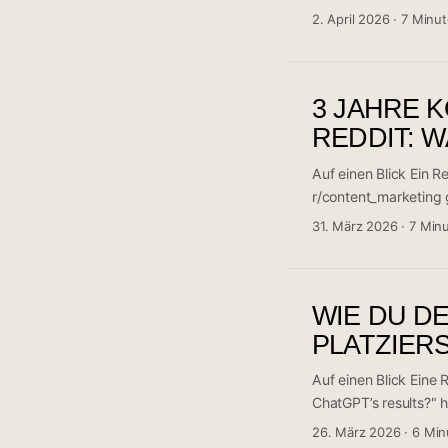
direkt — ohne dass Nu
2. April 2026
·
7 Minu
mit 34 Kommentaren 
ersten vielverspreche
Transformation profit
3 JAHRE 
1?", sondern „Wie wer
REDDIT: W
Auf einen Blick Ein 
r/content_marketing 
17 Upvotes und 15 Ko
31. März 2026
·
7 Min
ChatGPT, Runway, Ca
Der Kern der Botscha
Konkurrenz. Gleichzei
WIE DU D
menschliches Urteilsv
PLATZIERS
Auf einen Blick Eine 
ChatGPT’s results?" 
Klassisches SEO für 
26. März 2026
·
6 Min